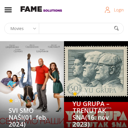
Login
0
/10
0
/10
YU GRUPA –
SVI SMO
TRENUTAK
NAŠI(01. feb.
SNA(16. nov
2024)
2023)