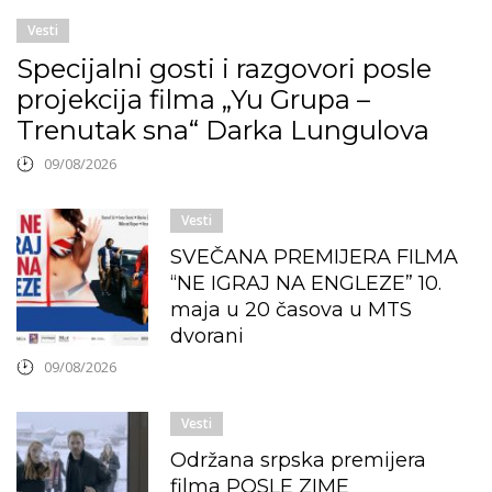
Vesti
Specijalni gosti i razgovori posle
projekcija filma „Yu Grupa –
Trenutak sna“ Darka Lungulova
09/08/2026
Vesti
SVEČANA PREMIJERA FILMA
“NE IGRAJ NA ENGLEZE” 10.
maja u 20 časova u MTS
dvorani
09/08/2026
Vesti
Održana srpska premijera
filma POSLE ZIME