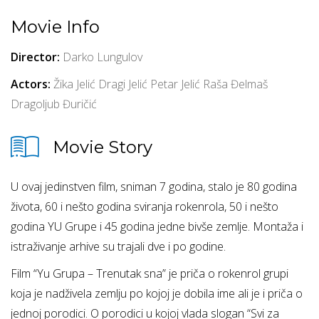
Movie Info
Director:
Darko Lungulov
Actors:
Žika Jelić
Dragi Jelić
Petar Jelić
Raša Đelmaš
Dragoljub Đuričić
Movie Story
U ovaj jedinstven film, sniman 7 godina, stalo je 80 godina
života, 60 i nešto godina sviranja rokenrola, 50 i nešto
godina YU Grupe i 45 godina jedne bivše zemlje. Montaža i
istraživanje arhive su trajali dve i po godine.
Film “Yu Grupa – Trenutak sna” je priča o rokenrol grupi
koja je nadživela zemlju po kojoj je dobila ime ali je i priča o
jednoj porodici. O porodici u kojoj vlada slogan “Svi za