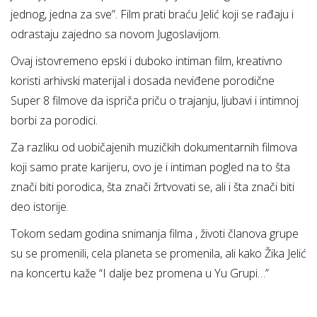
jednog, jedna za sve”. Film prati braću Jelić koji se rađaju i
odrastaju zajedno sa novom Jugoslavijom.
Ovaj istovremeno epski i duboko intiman film, kreativno
koristi arhivski materijal i dosada neviđene porodične
Super 8 filmove da ispriča priču o trajanju, ljubavi i intimnoj
borbi za porodici.
Za razliku od uobičajenih muzičkih dokumentarnih filmova
koji samo prate karijeru, ovo je i intiman pogled na to šta
znači biti porodica, šta znači žrtvovati se, ali i šta znači biti
deo istorije.
Tokom sedam godina snimanja filma , životi članova grupe
su se promenili, cela planeta se promenila, ali kako Žika Jelić
na koncertu kaže “I dalje bez promena u Yu Grupi…”