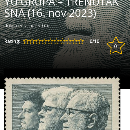
YU GRUPA – TRENUTAK
SNA (16. nov 2023)
dokumentarni
|
90 min
Rating:
0/10
0