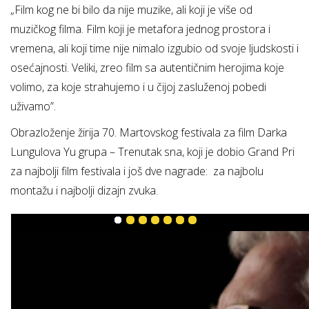
„Film kog ne bi bilo da nije muzike, ali koji je više od
muzičkog filma. Film koji je metafora jednog prostora i
vremena, ali koji time nije nimalo izgubio od svoje ljudskosti i
osećajnosti. Veliki, zreo film sa autentičnim herojima koje
volimo, za koje strahujemo i u čijoj zasluženoj pobedi
uživamo”.
Obrazloženje žirija 70. Martovskog festivala za film Darka
Lungulova Yu grupa – Trenutak sna, koji je dobio Grand Pri
za najbolji film festivala i još dve nagrade: za najbolu
montažu i najbolji dizajn zvuka.