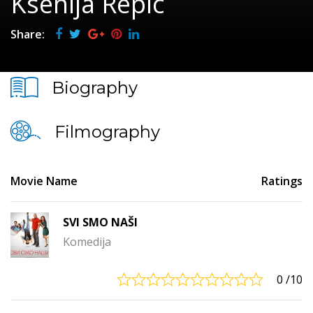
Ksenija Repic
Share:
Biography
Filmography
Movie Name
Ratings
SVI SMO NAŠI
Komedija
0
/10