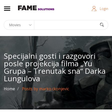
Login
Specijalni gosti i razgovori
posle projekcija filma „Yu
Grupa – Trenutak sna“ Darka
Lungulova
Home
Posts by marko.ckonjevic