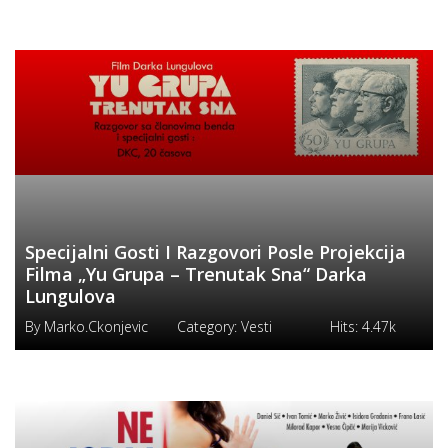
Specijalni Gosti I Razgovori Posle Projekcija
Filma „Yu Grupa – Trenutak Sna“ Darka
Lungulova
By
Marko.ckonjevic
Category:
Vesti
Hits:
4.47k