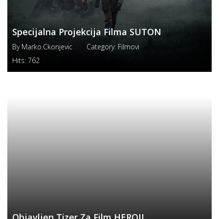
Specijalna Projekcija Filma SUTON
By
Marko.ckonjevic
Category:
Filmovi
Hits:
762
Objavljen Tizer Za Film HEROJI