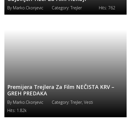
By
Marko.ckonjevic
Category:
Trejler
Hits:
762
Premijera Trejlera Za Film NEČISTA KRV –
GREH PREDAKA
By
Marko.ckonjevic
Category:
Trejler
,
Vesti
Hits:
1.82k