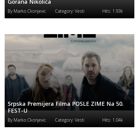
Gorana Nikolića
By
Marko.ckonjevic
Category:
Vesti
Hits:
1.93k
Srpska Premijera Filma POSLE ZIME Na 50.
FEST-U
By
Marko.ckonjevic
Category:
Vesti
Hits:
1.04k