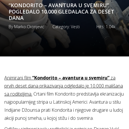
“KONDORITO – AVANTURA U SVEMIRU”
POGLEDALO 10.000 GLEDALACA ZA DESET
DANA
By
Marko.ckonjevic
Category:
Vesti
Hits:
1.04k
Animirani film
“Kondorito – avantura u svemiru”
za
prvih deset dana prikazivanja odgledalo je 10.000 mali
šana
sa roditeljima.
Crtani film Kondorito predstavlja ekranizaciju
najpopularnijeg stripa u Latinskoj Americi. Avantura u stilu
Indijane Džounsa prati Kondorita i njegove drugare u ludoj
akciji punoj smeha, u kojoj stižu i do svemira.