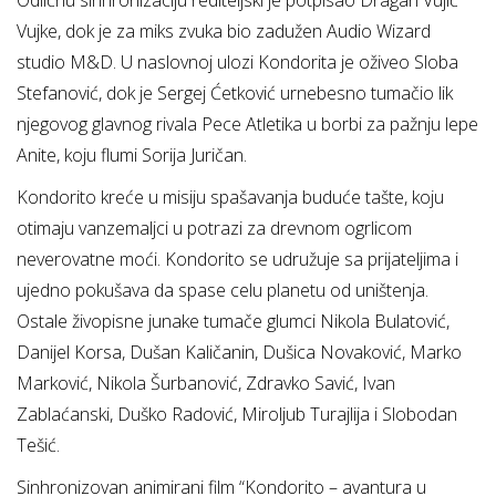
Odličnu sinhronizaciju rediteljski je potpisao Dragan Vujić
Vujke, dok je za miks zvuka bio zadužen Audio Wizard
studio M&D. U naslovnoj ulozi Kondorita je oživeo Sloba
Stefanović, dok je Sergej Ćetković urnebesno tumačio lik
njegovog glavnog rivala Pece Atletika u borbi za pažnju lepe
Anite, koju flumi Sorija Juričan.
Kondorito kreće u misiju spašavanja buduće tašte, koju
otimaju vanzemaljci u potrazi za drevnom ogrlicom
neverovatne moći. Kondorito se udružuje sa prijateljima i
ujedno pokušava da spase celu planetu od uništenja.
Ostale živopisne junake tumače glumci Nikola Bulatović,
Danijel Korsa, Dušan Kaličanin, Dušica Novaković, Marko
Marković, Nikola Šurbanović, Zdravko Savić, Ivan
Zablaćanski, Duško Radović, Miroljub Turajlija i Slobodan
Tešić.
Sinhronizovan animirani film “Kondorito – avantura u