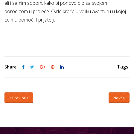
ali i samim sobom, kako bi ponovo bio sa svojom
porodicom u proleće. Cvrle kreće u veliku avanturu u kojoj
će mu pomoći I prijatelji.
Tags:
Share
Previous
Next