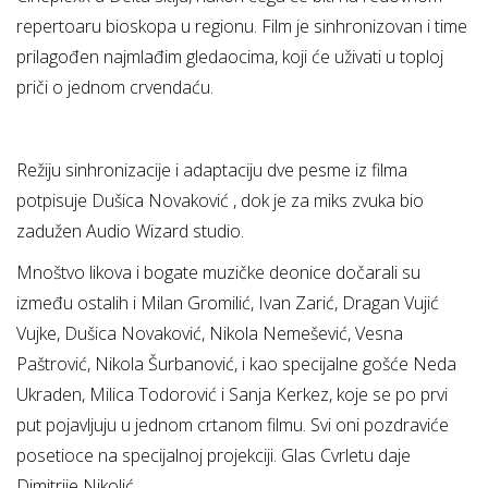
repertoaru bioskopa u regionu. Film je sinhronizovan i time
prilagođen najmlađim gledaocima, koji će uživati u toploj
priči o jednom crvendaću.
Režiju sinhronizacije i adaptaciju dve pesme iz filma
potpisuje Dušica Novaković , dok je za miks zvuka bio
zadužen Audio Wizard studio.
Mnoštvo likova i bogate muzičke deonice dočarali su
između ostalih i Milan Gromilić, Ivan Zarić, Dragan Vujić
Vujke, Dušica Novaković, Nikola Nemešević, Vesna
Paštrović, Nikola Šurbanović, i kao specijalne gošće Neda
Ukraden, Milica Todorović i Sanja Kerkez, koje se po prvi
put pojavljuju u jednom crtanom filmu. Svi oni pozdraviće
posetioce na specijalnoj projekciji. Glas Cvrletu daje
Dimitrije Nikolić.