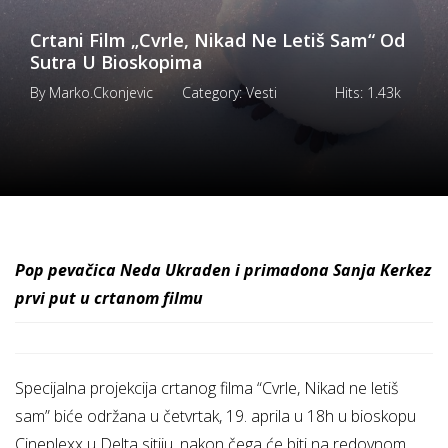
Crtani Film „Cvrle, Nikad Ne Letiš Sam“ Od
Sutra U Bioskopima
By
Marko.ckonjevic
Category:
Vesti
Hits:
1.43k
Pop pevačica Neda Ukraden i primadona Sanja Kerkez
prvi put u crtanom filmu
Specijalna projekcija crtanog filma “Cvrle, Nikad ne letiš
sam” biće održana u četvrtak, 19. aprila u 18h u bioskopu
Cineplexx u Delta sitiju, nakon čega će biti na redovnom