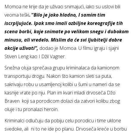
Momoa ne krije da je uživao snimajući, iako su uslovi bili
veoma teški
.
“
Bilo je jako hladno, I samim tim
iscrpljuju
će. Ipak smo imali ozbiljne koreografije tih
scena borbi, koje snimate po velikom snegu i dubokom
minusu, ali vredelo. Mislim da će svi ljubitelji dobre
akcije uživati
”,
dodao je Momoa. U filmu igraju i sjajni
Stiven Leng kao I Džil Vagner.
Snežna oluja sprečava grupu kriminalaca da kamionom
transportuju drogu. Nakon što kamion sleti sa puta,
sakrivaju robu u usamljenoj kolibi u šumi u nameri da se
kasnije vrate po nju. Plan im kvari mladi drvoseča Džo
Braven koji sa porodicom dolazi da zatvori kolibu zbog
oluje i tu pronalazi heroin.
Kriminalci odlučuju da pobiju celu porodicu i time uklone
svedoke, ali ni to ne ide po planu. Drvoseča kreće u borbu