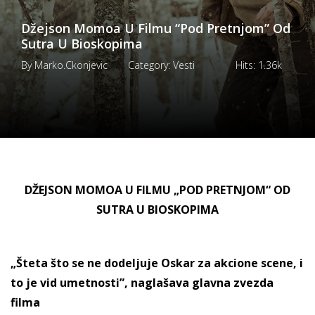
Džejson Momoa U Filmu “Pod Pretnjom” Od
Sutra U Bioskopima
By
Marko.ckonjevic
Category:
Vesti
Hits:
1.36k
DŽEJSON MOMOA U FILMU „POD PRETNJOM“ OD
SUTRA U BIOSKOPIMA
„Šteta što se ne dodeljuje Oskar za akcione scene, i
to je vid umetnosti
”, nagla
š
ava glavna zvezda
filma