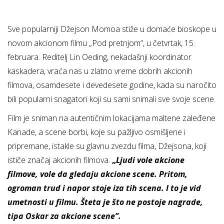
Sve popularniji Džejson Momoa stiže u domaće bioskope u
novom akcionom filmu „Pod pretnjom“, u četvrtak, 15.
februara. Reditelj Lin Oeding, nekadašnji koordinator
kaskadera, vraća nas u zlatno vreme dobrih akcionih
filmova, osamdesete i devedesete godine, kada su naročito
bili popularni snagatori koji su sami snimali sve svoje scene.
Film je sniman na autentičnim lokacijama maltene zaleđene
Kanade, a scene borbi, koje su pažljivo osmišljene i
pripremane, istakle su glavnu zvezdu filma, Džejsona, koji
ističe značaj akcionih filmova.
„
Ljudi vole akcione
filmove, vole da gledaju akcione scene. Pritom,
ogroman trud i napor stoje iza tih scena. I to je vid
umetnosti u filmu. Šteta je što ne postoje nagrade,
tipa Oskar za akcione scene”.