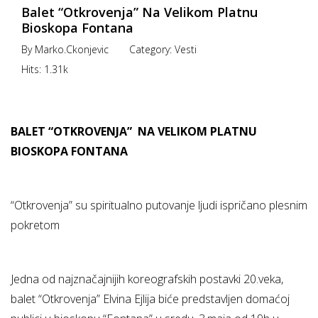
Balet “Otkrovenja” Na Velikom Platnu
Bioskopa Fontana
By
Marko.ckonjevic
Category:
Vesti
Hits:
1.31k
BALET “OTKROVENJA” NA VELIKOM PLATNU
BIOSKOPA FONTANA
“Otkrovenja” su spiritualno putovanje ljudi ispričano plesnim
pokretom
Jedna od najznačajnijih koreografskih postavki 20.veka,
balet “Otkrovenja” Elvina Ejlija biće predstavljen domaćoj