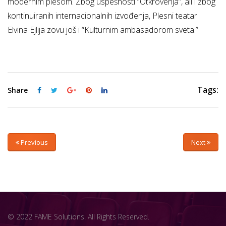
modernim plesom. Zbog uspešnosti “Otkrovenja”, ali i zbog
kontinuiranih internacionalnih izvođenja, Plesni teatar
Elvina Ejlija zovu još i “Kulturnim ambasadorom sveta.”
Tags:
Share
Previous
Next
© 2022 FAME Solutions. All Rights Reserved.