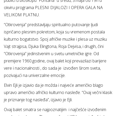
publici u bioskopu “Fontana” u sredu, 3.maja od 19h u
okviru programa PLESNI DIJALOZI I OPERA GALA NA
VELIKOM PLATNU.
“Otkrovenja” predstavljaju spiritualno putovanje ljudi
ispričano plesnim pokretom, koja su vremenom postala
kulturno bogatstvo. Spoj afričke muzike i plesa uz muziku
Vajt strajpsa, Djuka Elingtona, Roja Dejvisa, i drugih, čini
“Otkrovenja” jedinstvenim u svetu umetničke igre. Od
premijere 1960.godine, ovaj balet koji prevazilazi barijere
vere i nacionalnosti , do sada je izvođen širom sveta,
pozivajući na univerzalne emocije.
Elvin Ejli je izjavio da je možda i najveće američko blago
upravo američko afričko kulturno nasleđe. “Ovaj večni klasik
je priznanje tog nasleđa”, izjavio je Ejli.
Ovaj balet smatra se najpoznatijim i najčešće izvođenim