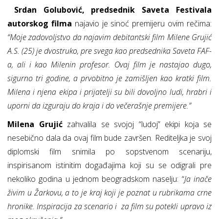
Srdan Golubović, predsednik Saveta Festivala
autorskog filma
najavio je sinoć premijeru ovim rečima:
“Moje zadovoljstvo da najavim debitantski film Milene Grujić
A.S. (25) je dvostruko, pre svega kao predsednika Saveta FAF-
a, ali i kao Milenin profesor. Ovaj film je nastajao dugo,
sigurno tri godine, a prvobitno je zamišljen kao kratki film.
Milena i njena ekipa i prijatelji su bili dovoljno ludi, hrabri i
uporni da izguraju do kraja i do večerašnje premijere.”
Milena Grujić
zahvalila se svojoj “ludoj” ekipi koja se
nesebično dala da ovaj film bude završen. Rediteljka je svoj
diplomski film snimila po sopstvenom scenariju,
inspirisanom istinitim događajima koji su se odigrali pre
nekoliko godina u jednom beogradskom naselju: “
Ja inače
živim u Žarkovu, a to je kraj koji je poznat u rubrikama crne
hronike. Inspiracija za scenario i za film su potekli upravo iz