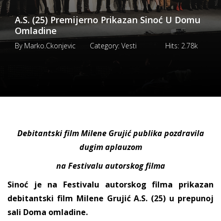
A.S. (25) Premijerno Prikazan Sinoć U Domu
Omladine
By
Marko.ckonjevic
Category:
Vesti
Hits:
2.78k
Debitantski film Milene Grujić publika pozdravila
dugim aplauzom
na Festivalu autorskog filma
Sinoć je na Festivalu autorskog filma prikazan
debitantski film Milene Grujić A.S. (25) u prepunoj
sali Doma omladine.