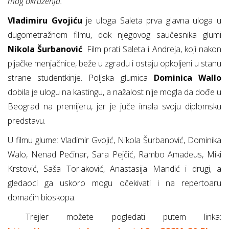
mog okruženja.”
Vladimiru Gvojiću
je uloga Saleta prva glavna uloga u
dugometražnom filmu, dok njegovog saučesnika glumi
Nikola Šurbanović
. Film prati Saleta i Andreja, koji nakon
pljačke menjačnice, beže u zgradu i ostaju opkoljeni u stanu
strane studentkinje. Poljska glumica
Dominica Wallo
dobila je ulogu na kastingu, a nažalost nije mogla da dođe u
Beograd na premijeru, jer je juče imala svoju diplomsku
predstavu.
U filmu glume: Vladimir Gvojić, Nikola Šurbanović, Dominika
Walo, Nenad Pećinar, Sara Pejčić, Rambo Amadeus, Miki
Krstović, Saša Torlaković, Anastasija Mandić i drugi, a
gledaoci ga uskoro mogu očekivati i na repertoaru
domaćih bioskopa.
Trejler možete pogledati putem linka: