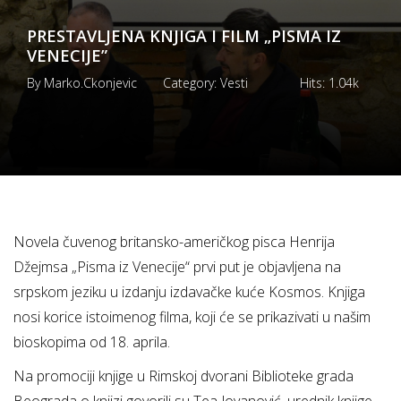
PRESTAVLJENA KNJIGA I FILM „PISMA IZ
VENECIJE”
By
Marko.ckonjevic
Category:
Vesti
Hits:
1.04k
Novela čuvenog britansko-američkog pisca Henrija
Džejmsa „Pisma iz Venecije“ prvi put je objavljena na
srpskom jeziku u izdanju izdavačke kuće Kosmos. Knjiga
nosi korice istoimenog filma, koji će se prikazivati u našim
bioskopima od 18. aprila.
Na promociji knjige u Rimskoj dvorani Biblioteke grada