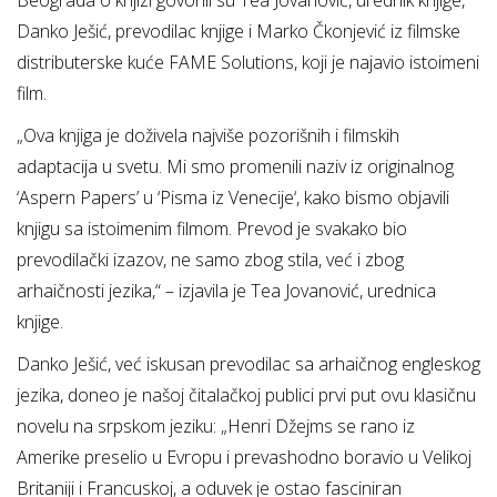
Beograda o knjizi govorili su Tea Jovanović, urednik knjige,
Danko Ješić, prevodilac knjige i Marko Čkonjević iz filmske
distributerske kuće FAME Solutions, koji je najavio istoimeni
film.
„Ova knjiga je doživela najviše pozorišnih i filmskih
adaptacija u svetu. Mi smo promenili naziv iz originalnog
‘Aspern Papers’ u ‘Pisma iz Venecije‘, kako bismo objavili
knjigu sa istoimenim filmom. Prevod je svakako bio
prevodilački izazov, ne samo zbog stila, već i zbog
arhaičnosti jezika,“ – izjavila je Tea Jovanović, urednica
knjige.
Danko Ješić, već iskusan prevodilac sa arhaičnog engleskog
jezika, doneo je našoj čitalačkoj publici prvi put ovu klasičnu
novelu na srpskom jeziku: „Henri Džejms se rano iz
Amerike preselio u Evropu i prevashodno boravio u Velikoj
Britaniji i Francuskoj, a oduvek je ostao fasciniran