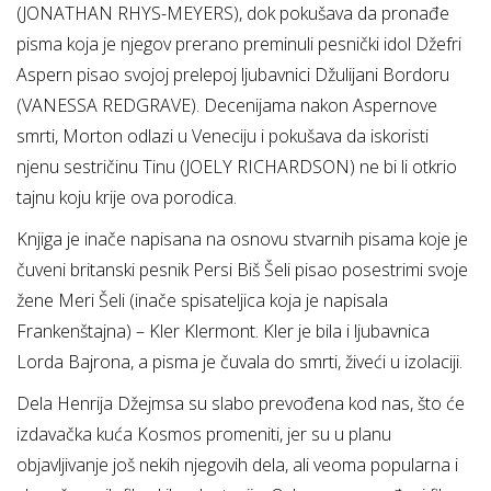
(JONATHAN RHYS-MEYERS), dok pokušava da pronađe
pisma koja je njegov prerano preminuli pesnički idol Džefri
Aspern pisao svojoj prelepoj ljubavnici Džulijani Bordoru
(VANESSA REDGRAVE). Decenijama nakon Aspernove
smrti, Morton odlazi u Veneciju i pokušava da iskoristi
njenu sestričinu Tinu (JOELY RICHARDSON) ne bi li otkrio
tajnu koju krije ova porodica.
Knjiga je inače napisana na osnovu stvarnih pisama koje je
čuveni britanski pesnik Persi Biš Šeli pisao posestrimi svoje
žene Meri Šeli (inače spisateljica koja je napisala
Frankenštajna) – Kler Klermont. Kler je bila i ljubavnica
Lorda Bajrona, a pisma je čuvala do smrti, živeći u izolaciji.
Dela Henrija Džejmsa su slabo prevođena kod nas, što će
izdavačka kuća Kosmos promeniti, jer su u planu
objavljivanje još nekih njegovih dela, ali veoma popularna i