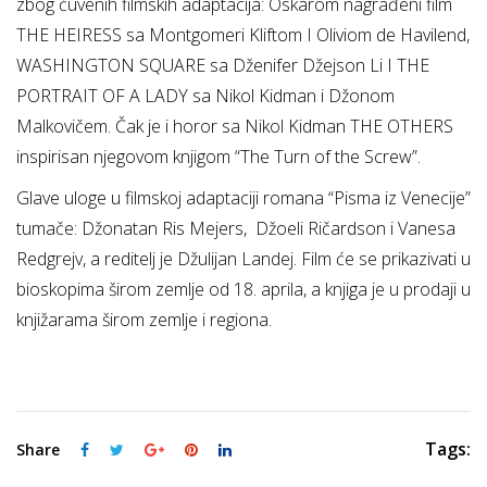
zbog čuvenih filmskih adaptacija: Oskarom nagrađeni film
THE HEIRESS sa Montgomeri Kliftom I Oliviom de Havilend,
WASHINGTON SQUARE sa Dženifer Džejson Li I THE
PORTRAIT OF A LADY sa Nikol Kidman i Džonom
Malkovičem. Čak je i horor sa Nikol Kidman THE OTHERS
inspirisan njegovom knjigom “The Turn of the Screw”.
Glave uloge u filmskoj adaptaciji romana “Pisma iz Venecije”
tumače: Džonatan Ris Mejers, Džoeli Ričardson i Vanesa
Redgrejv, a reditelj je Džulijan Landej. Film će se prikazivati u
bioskopima širom zemlje od 18. aprila, a knjiga je u prodaji u
knjižarama širom zemlje i regiona.
Tags:
Share