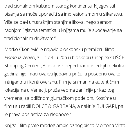
tradicionalnom kulturom starog kontinenta. Njegov stil
pisanja se može uporediti sa impresionizmom u slikarstvu.
Više se bavi unutrašnjim stanjima likova, nego samom
radnjom i glavna tematika u knjigama mu je suočavanje sa
tradicionalnim društvom.“
Marko Čkonjević je najavio bioskopsku premijeru filma
Pisma iz Venecije –
17.4. u 20h u bioskopu Cineplexx UŠĆE
Shopping Center: „Bioskopski repertoar poslednjih nekoliko
godina nije imao ovakvu ljubavnu priču, a posebno ovako
intrigantnu i kontroverznu. Film je sniman na autentičnim
lokacijama u Veneciji, pruža veoma zanimljiv prikaz tog
vremena, sa odličnom glumačkom podelom. Kostime u
filmu su radili DOLCE & GABBANA, a nakit je BULGARI, pa
je prava poslastica za gledaoce.“
Knjiga i film prate mladog ambicioznog pisca Mortona Vinta