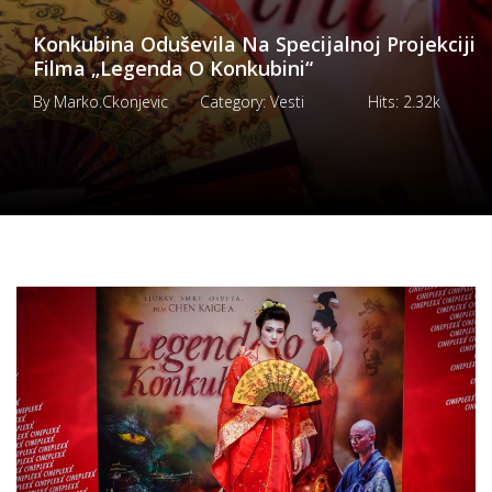
Konkubina Oduševila Na Specijalnoj Projekciji
Filma „Legenda O Konkubini“
By
Marko.ckonjevic
Category:
Vesti
Hits:
2.32k