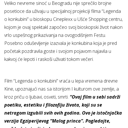
Veliko nevreme sinoć u Beogradu nije sprečilo brojne
posetioce da uživaju u specijalnoj projekciji filma “Legenda
o konkubini” u bioskopu Cineplexx u Ušće Shopping centru,
kojom je ovaj spektakl započeo svoj bioskopski život nakon
vrlo uspešnog prikazivanja na ovogodišnjem Festu.
Posebno oduševljenje izazvala je konkubina koja je pred
početak pozdravila goste i svojom pojavom najavila u
kakvoj će lepoti i raskoši uživati tokom večeri.
Film “Legenda o konkubini” vraća u lepa vremena drevne
Kine, upoznajući nas sa istorijom I kulturom ove zemlje, a
kroz priču o ljubavi, osveti, smrti.
“Ovaj film u sebi sadrži
poetiku, estetiku i filozofiju života, koji su se
netragom izgubili svih ovih godina. Ovo je istočnjačka
verzija Egziperijevog “Malog princa”. Pogledajte,