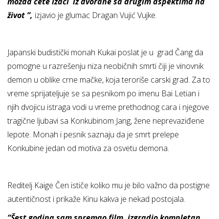
možda ćete izaći iz dvorane sa drugim aspektima na
život ”,
izjavio je glumac Dragan Vujić Vujke.
Japanski budistički monah Kukai poslat je u grad Čang da
pomogne u razrešenju niza neobičnih smrti čiji je vinovnik
demon u oblike crne mačke, koja teroriše carski grad. Za to
vreme sprijateljuje se sa pesnikom po imenu Bai Letian i
njih dvojicu istraga vodi u vreme prethodnog cara i njegove
tragične ljubavi sa Konkubinom Jang, žene neprevaziđene
lepote. Monah i pesnik saznaju da je smrt prelepe
Konkubine jedan od motiva za osvetu demona.
Reditelj Kaige Čen ističe koliko mu je bilo važno da postigne
autentičnost i prikaže Kinu kakva je nekad postojala.
“Šest godina sam spremao film, izgradio kompletan