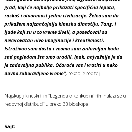
grad, koji će najbolje prikazati specifičnu lepotu,
raskoš i otvorenost jedne civilizacije. Želeo sam da
prikažem najznačajniju kinesku dinastiju, Tang, i
ljude koji su u to vreme živeli, a posedovali su
neverovatan nivo imaginacije i kreativnosti.
Istraživao sam dosta i veoma sam zadovoljan kada
sad pogledam šta smo uradili. Ipak, najvažnije je da
je zadovoljna publika. Očaraće vas i vratiti u neko
davno zaboravljeno vreme”,
rekao je reditelj.
Najskuplji kineski film “Legenda o konkubini” film nalazi se u
redovnoj distribuciji u preko 30 bioskopa.
Sajt: