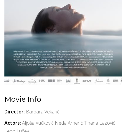
Movie Info
Director:
Barbara Vekarić
Actors:
Aljoša Vučković
Neda Arnerić
Tihana Lazović
Leon Lučev