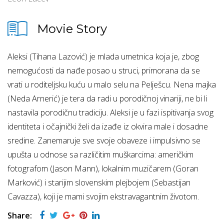
Movie Story
Aleksi (Tihana Lazović) je mlada umetnica koja je, zbog
nemogućosti da nađe posao u struci, primorana da se
vrati u roditeljsku kuću u malo selu na Pelješcu. Nena majka
(Neda Arnerić) je tera da radi u porodičnoj vinariji, ne bi li
nastavila porodičnu tradiciju. Aleksi je u fazi ispitivanja svog
identiteta i očajnički želi da izađe iz okvira male i dosadne
sredine. Zanemaruje sve svoje obaveze i impulsivno se
upušta u odnose sa različitim muškarcima: američkim
fotografom (Jason Mann), lokalnim muzičarem (Goran
Marković) i starijim slovenskim plejbojem (Sebastijan
Cavazza), koji je mami svojim ekstravagantnim životom.
Share: