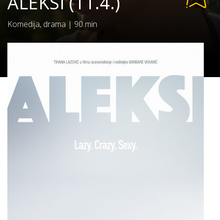
ALEKSI (11.4.)
Komedija, drama
|
90 min
Rating:
0/10