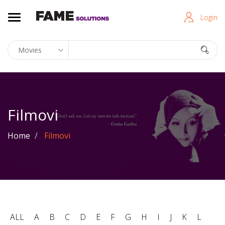
Login
Filmovi
Home
Filmovi
ALL
A
B
C
D
E
F
G
H
I
J
K
L