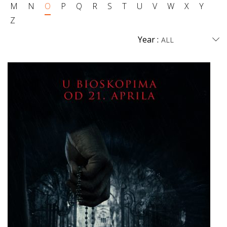
M
N
O
P
Q
R
S
T
U
V
W
X
Y
Z
Year :