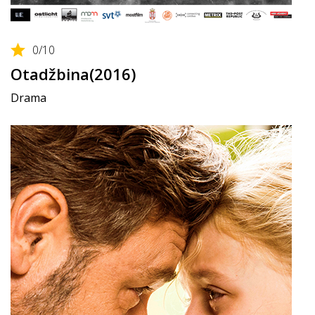
0
/10
Otadžbina(2016)
Drama