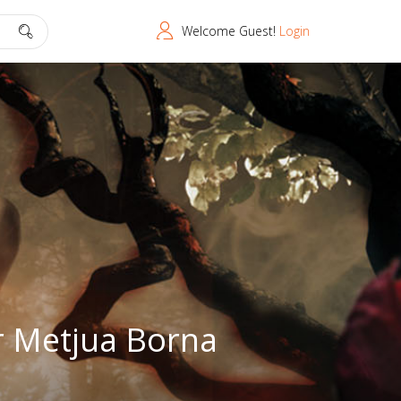
Welcome Guest!
Login
r Metjua Borna