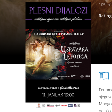
105 mi
Rating
Fenomen
njegove
Mnogo g
od bilo