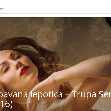
avana lepotica – Trupa Se
16)