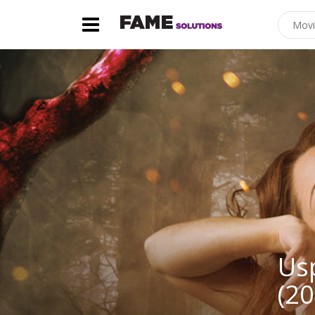
Usp
(20