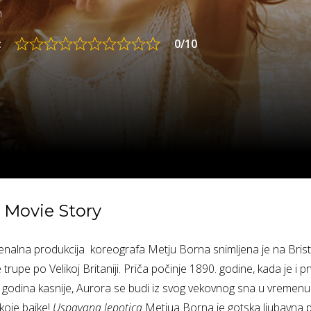
n
:
0/10
Movie Story
alna produkcija koreografa Metju Borna snimlјena je na Bris
 trupe po Velikoj Britaniji. Priča počinje 1890. godine, kada je i 
odina kasnije, Aurora se budi iz svog vekovnog sna u vremenu mo
 koje bajke!
Uspavana lepotica
Metjua Borna je gotska lјubavna pr