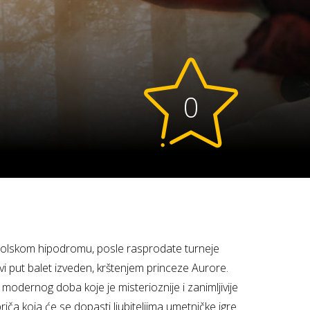
0
tolskom hipodromu, posle rasprodate turneje
prvi put balet izveden, krštenjem princeze Aurore.
dernog doba koje je misterioznije i zanimlјivije
iča koja će se dopasti lјubitelјima umetničke igre