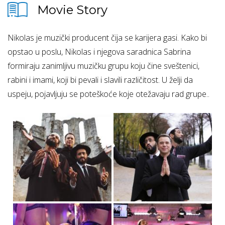
Movie Story
Nikolas je muzički producent čija se karijera gasi. Kako bi
opstao u poslu, Nikolas i njegova saradnica Sabrina
formiraju zanimljivu muzičku grupu koju čine sveštenici,
rabini i imami, koji bi pevali i slavili različitost. U želji da
uspeju, pojavljuju se poteškoće koje otežavaju rad grupe..