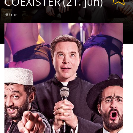
COEXISTER (21. jun)
90 min
Rating:
0/10