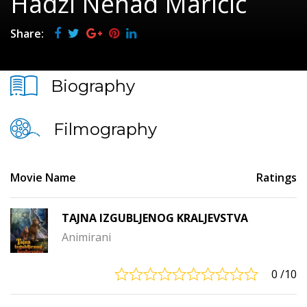
Hadži Nenad Maričić
Share:
Biography
Filmography
Movie Name
Ratings
TAJNA IZGUBLJENOG KRALJEVSTVA
Animirani
0
/10